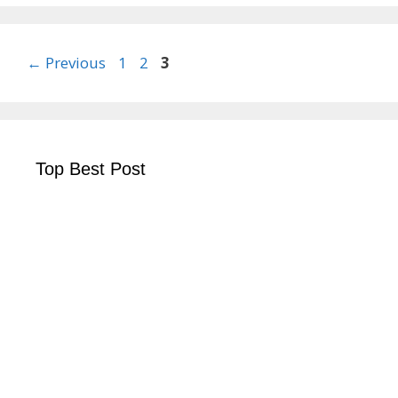
Page
Page
Page
←
Previous
1
2
3
Top Best Post