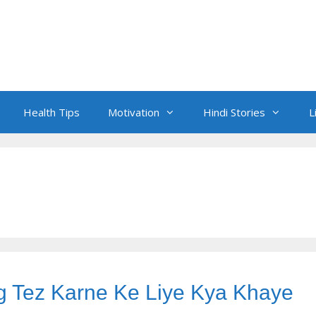
Health Tips
Motivation
Hindi Stories
L
mag Tez Karne Ke Liye Kya Khaye