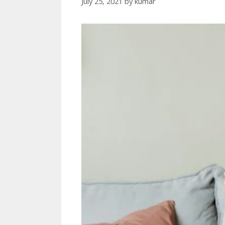
July 25, 2021
by
kumar