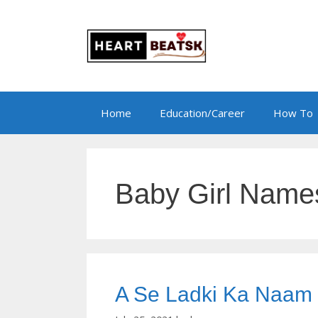
Skip
to
content
Home
Education/Career
How To
Baby Girl Name
A Se Ladki Ka Naam अ 