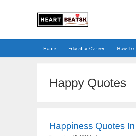
Skip
to
content
Home
Education/Career
How To
Happy Quotes
Happiness Quotes In H