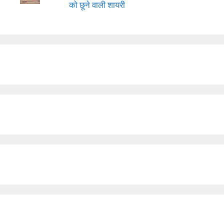
को छूने वाली शायरी