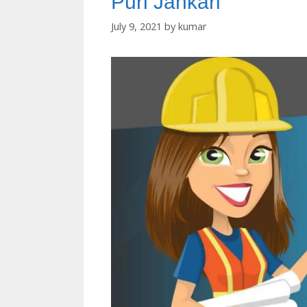
Puri Jankari
July 9, 2021
by
kumar