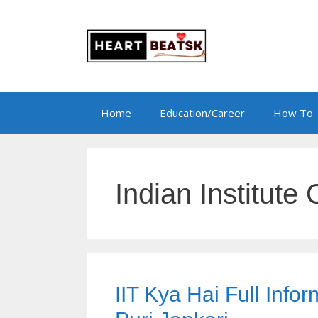
Skip
to
content
Home
Education/Career
How To
Indian Institute
IIT Kya Hai Full Infor