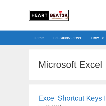
Skip
to
content
Home
Education/Career
How To
Microsoft Excel
Excel Shortcut Keys In 