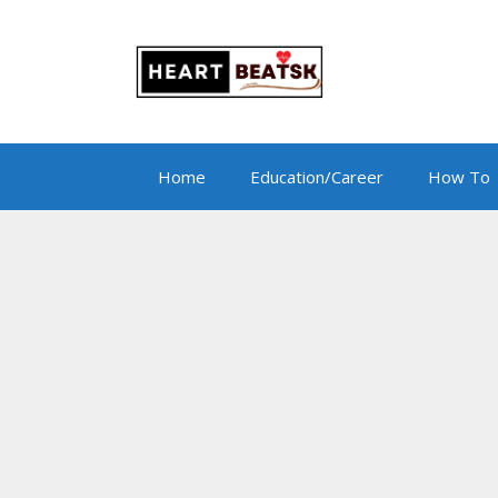
Skip
to
content
Home
Education/Career
How To