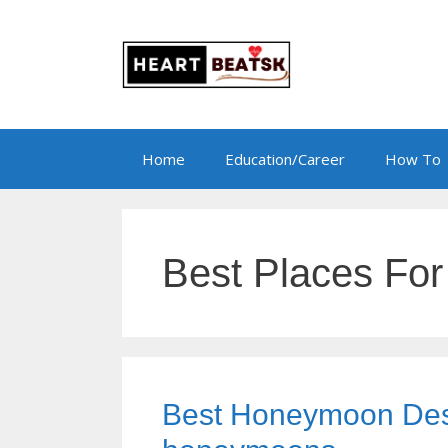
Skip
to
content
Home
Education/Career
How To
Best Places For
Best Honeymoon Desti