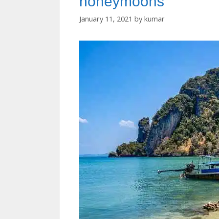
honeymoons
January 11, 2021
by
kumar