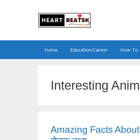
Skip
to
content
Home
Education/Career
How To
Interesting Anim
Amazing Facts About A