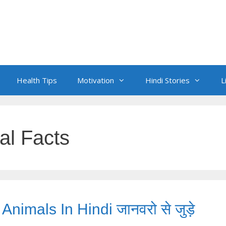
Health Tips
Motivation
Hindi Stories
L
al Facts
nimals In Hindi जानवरो से जुड़े