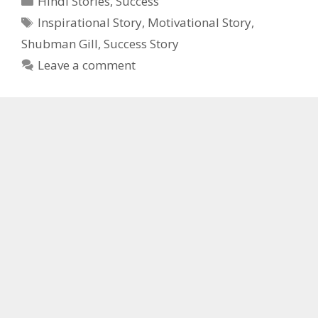
Hindi Stories
,
Success
Tags
Inspirational Story
,
Motivational Story
,
Shubman Gill
,
Success Story
Leave a comment