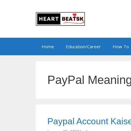
Skip
to
content
Home
Education/Career
How To
PayPal Meanin
Paypal Account Kaise B