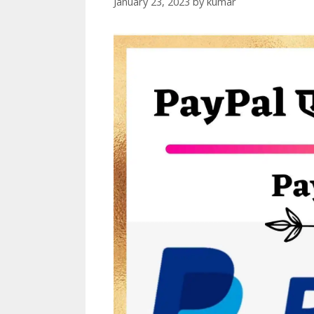
January 23, 2023
by
kumar