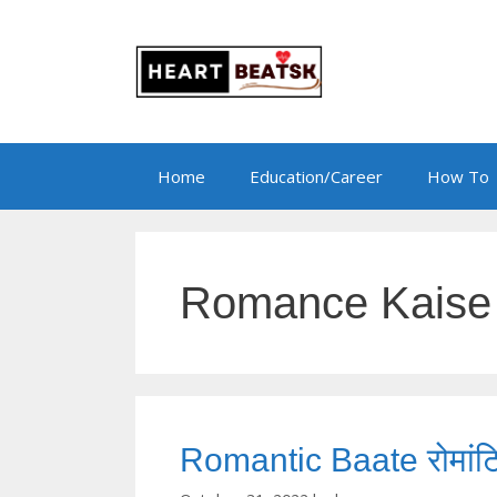
Skip
to
content
Home
Education/Career
How To
Romance Kaise
Romantic Baate रोमांटिक प