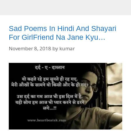
Sad Poems In Hindi And Shayari
For GirlFriend Na Jane Kyu…
November 8, 2018
by
kumar