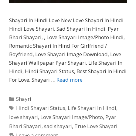
Shayari In Hindi Love New Love Shayari In Hindi
Hindi Love Shayari, Sad Shayari In Hindi, Pyar
Bhari Shayari, , Love Shayari Image/Photo Hindi,
Romantic Shayari In Hind For Girlfriend /
Boyfriend, Love Shayari Image Download, Love
Shayari Wallpapar Pyar Shayari, Life Shayari In
Hindi, Hindi Shayari Status, Best Shayari In Hindi
For Love, Shayari …
Read more
Categories
Shayri
Tags
Hindi Shayari Status
,
Life Shayari In Hindi
,
love shayari
,
Love Shayari Image/Photo
,
Pyar
Bhari Shayari
,
sad shayari
,
True Love Shayari
Leave a comment