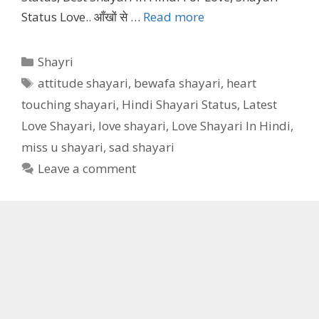
Status Love.. आँखों से …
Read more
Categories
Shayri
Tags
attitude shayari
,
bewafa shayari
,
heart
touching shayari
,
Hindi Shayari Status
,
Latest
Love Shayari
,
love shayari
,
Love Shayari In Hindi
,
miss u shayari
,
sad shayari
Leave a comment