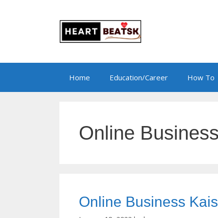
Skip
to
content
Home
Education/Career
How To
Online Busines
Online Business Kaise