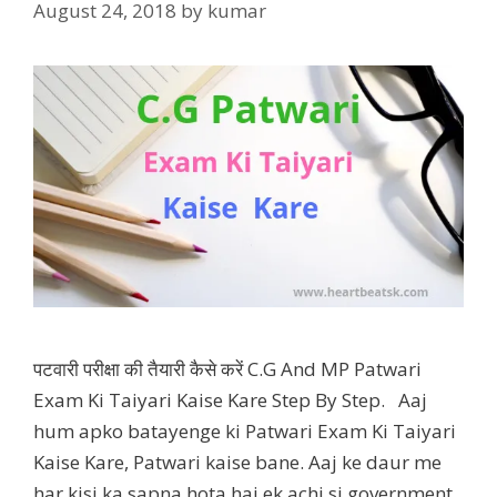
August 24, 2018
by
kumar
पटवारी परीक्षा की तैयारी कैसे करें C.G And MP Patwari
Exam Ki Taiyari Kaise Kare Step By Step. Aaj
hum apko batayenge ki Patwari Exam Ki Taiyari
Kaise Kare, Patwari kaise bane. Aaj ke daur me
har kisi ka sapna hota hai ek achi si government