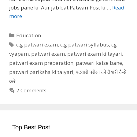
jobs pane ki Aur jab bat Patwari Post ki …
Read
more
Categories
Education
Tags
c.g patwari exam
,
c.g patwari syllabus
,
cg
vyapam
,
patwari exam
,
patwari exam ki tayari
,
patwari exam preparation
,
patwari kaise bane
,
patwari pariksha ki taiyari
,
पटवारी परीक्षा की तैयारी कैसे
करें
2 Comments
Top Best Post