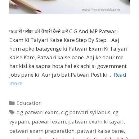
पटवारी परीक्षा की तैयारी कैसे करें C.G And MP Patwari
Exam Ki Taiyari Kaise Kare Step By Step. Aaj
hum apko batayenge ki Patwari Exam Ki Taiyari
Kaise Kare, Patwari kaise bane. Aaj ke daur me
har kisi ka sapna hota hai ek achi si government
jobs pane ki Aur jab bat Patwari Post ki …
Read
more
Categories
Education
Tags
c.g patwari exam
,
c.g patwari syllabus
,
cg
vyapam
,
patwari exam
,
patwari exam ki tayari
,
patwari exam preparation
,
patwari kaise bane
,