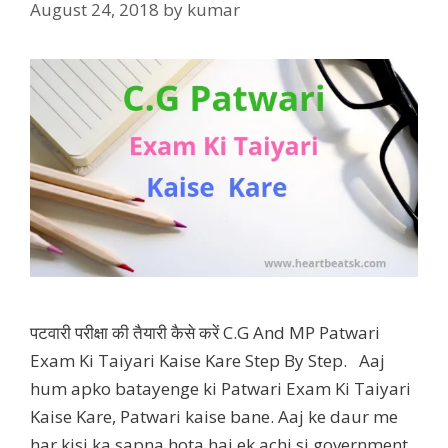
August 24, 2018
by
kumar
पटवारी परीक्षा की तैयारी कैसे करें C.G And MP Patwari
Exam Ki Taiyari Kaise Kare Step By Step. Aaj
hum apko batayenge ki Patwari Exam Ki Taiyari
Kaise Kare, Patwari kaise bane. Aaj ke daur me
har kisi ka sapna hota hai ek achi si government