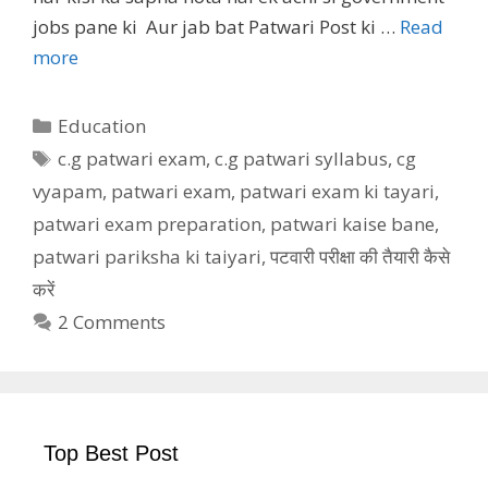
jobs pane ki Aur jab bat Patwari Post ki …
Read
more
Categories
Education
Tags
c.g patwari exam
,
c.g patwari syllabus
,
cg
vyapam
,
patwari exam
,
patwari exam ki tayari
,
patwari exam preparation
,
patwari kaise bane
,
patwari pariksha ki taiyari
,
पटवारी परीक्षा की तैयारी कैसे
करें
2 Comments
Top Best Post