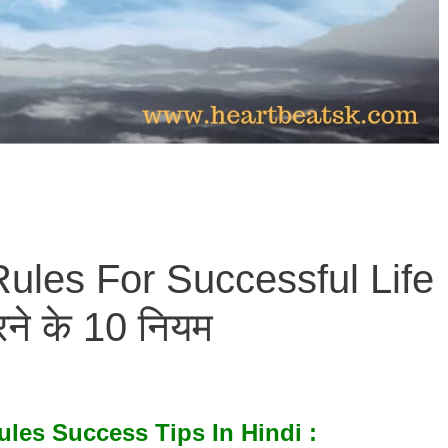
ules For Successful Life
रने के 10 नियम
les Success Tips In Hindi
: