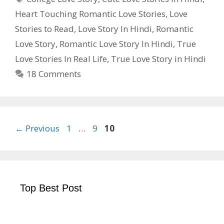
Heart Touching Romantic Love Stories
,
Love
Stories to Read
,
Love Story In Hindi
,
Romantic
Love Story
,
Romantic Love Story In Hindi
,
True
Love Stories In Real Life
,
True Love Story in Hindi
18 Comments
Page
Page
Page
←
Previous
1
…
9
10
Top Best Post