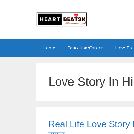
Skip
to
content
Home
Education/Career
How To
Love Story In Hi
Real Life Love Story I