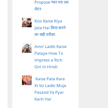
Propose प्यार भरा लव
लेटर
Kiss Kaise Kiya
Jata Hai किस करने
का सही तरीका
Amir Ladki Kaise
Pataye How To
Impress a Rich
Girl In Hindi
Kaise Pata Kare
Ki Vo Ladki Muje
Pasand Ya Pyar
Karti Hai