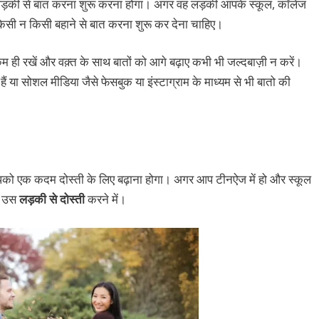
की से बात करना शुरू करना होगा। अगर वह लड़की आपके स्कूल, कॉलेज
सी न किसी बहाने से बात करना शुरू कर देना चाहिए।
कम ही रखें और वक़्त के साथ बातों को आगे बढ़ाए कभी भी जल्दबाज़ी न करें।
या सोशल मीडिया जैसे फेसबुक या इंस्टाग्राम के माध्यम से भी बातो की
ो एक कदम दोस्ती के लिए बढ़ाना होगा। अगर आप टीनऐज में हो और स्कूल
ा, उस
लड़की से दोस्ती
करने में।