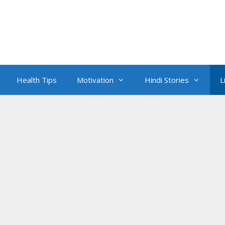
Health Tips
Motivation
Hindi Stories
L