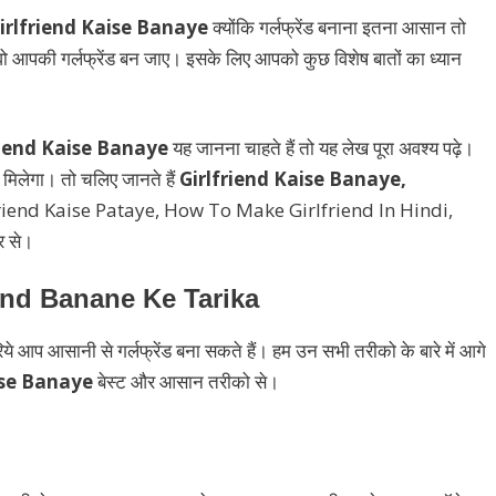
irlfriend Kaise Banaye
क्योंकि गर्लफ्रेंड बनाना इतना आसान तो
आपकी गर्लफ्रेंड बन जाए। इसके लिए आपको कुछ विशेष बातों का ध्यान
riend Kaise Banaye
यह जानना चाहते हैं तो यह लेख पूरा अवश्य पढ़े।
िलेगा। तो चलिए जानते हैं
Girlfriend Kaise Banaye,
friend Kaise Pataye, How To Make Girlfriend In Hindi,
र से।
iend Banane Ke Tarika
िये आप आसानी से गर्लफ्रेंड बना सकते हैं। हम उन सभी तरीको के बारे में आगे
ise Banaye
बेस्ट और आसान तरीको से।