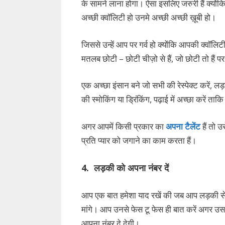
के सामने लाना होगा। ऐसा इसलिए जरुरी हैं क्योंक
अच्छी क्वॉलिटी हो उनमे अच्छी अच्छी ख़ूबी हो।
जिससे उन्हें आप पर गर्व हो क्योंकि आपकी क्वॉ
मतलब छोटी – छोटी चीज़ो से हैं, जो छोटी तो हैं पर 
एक अच्छा इंसान बने जो सभी की रेस्पेक्ट करें, लड़क
की स्मोकिंग या ड्रिंकिंग, पढ़ाई में अच्छा करें
अगर आपमें किसी प्रकार का
अपना टैलेंट
हैं तो 
प्रति प्यार को जगाने का काम करता हैं।
4. लड़की को अपना नंबर दें
आप एक बात हमेशा याद रखें की जब आप लड़की से ब
मांगे। आप उनसे फेस टू फेस ही बात करें अगर उस
आपना नंबर दे देगी।