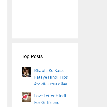
Top Posts
Bhabhi Ko Kaise
Pataye Hindi Tips
बेस्ट और आसान तरीका
Love Letter Hindi
For Girlfriend