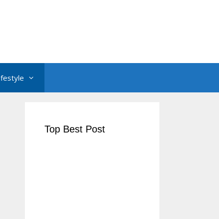
ifestyle
Top Best Post