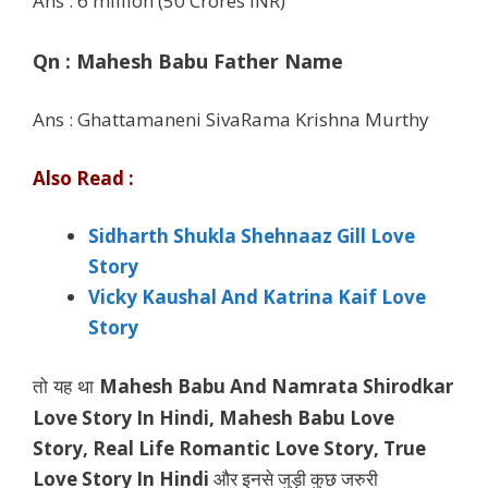
Ans : 6 million (50 Crores INR)
Qn :
Mahesh Babu Father Name
Ans : Ghattamaneni SivaRama Krishna Murthy
Also Read :
Sidharth Shukla Shehnaaz Gill Love
Story
Vicky Kaushal And Katrina Kaif Love
Story
Mahesh Babu And Namrata Shirodkar
तो यह था
Love Story In Hindi,
Mahesh Babu Love
Story
,
Real Life Romantic Love Story
, True
Love Story In Hindi
और इनसे जुड़ी कुछ जरुरी