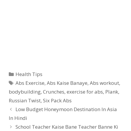
Categories
Health Tips
Tags
Abs Exercise
,
Abs Kaise Banaye
,
Abs workout
,
bodybuilding
,
Crunches
,
exercise for abs
,
Plank
,
Russian Twist
,
Six Pack Abs
Low Budget Honeymoon Destination In Asia
In Hindi
School Teacher Kaise Bane Teacher Banne Ki