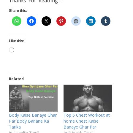
Thanks For Reading …
Share this:
Like this:
Loading…
Related
Body Kaise Banaye Ghar
Top 5 Chest Workout at
Par Body Banane Ka
home Chest Kaise
Tarika
Banaye Ghar Par
In "Health Tips"
In "Health Tips"