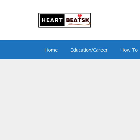
Skip
to
content
Home
Education/Career
How To