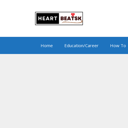
Skip
to
content
Home
Education/Career
How To