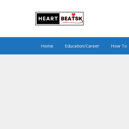
Skip
to
content
Home
Education/Career
How To