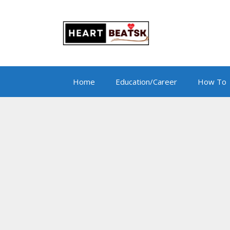
Skip
to
content
Home
Education/Career
How To