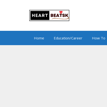
Skip
to
content
Home
Education/Career
How To