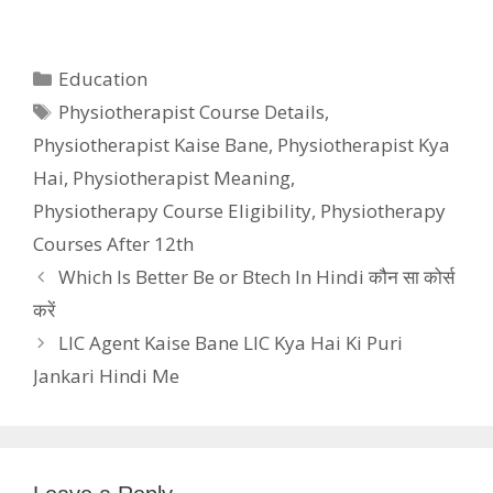
Categories
Education
Tags
Physiotherapist Course Details
,
Physiotherapist Kaise Bane
,
Physiotherapist Kya
Hai
,
Physiotherapist Meaning
,
Physiotherapy Course Eligibility
,
Physiotherapy
Courses After 12th
Which Is Better Be or Btech In Hindi कौन सा कोर्स
करें
LIC Agent Kaise Bane LIC Kya Hai Ki Puri
Jankari Hindi Me